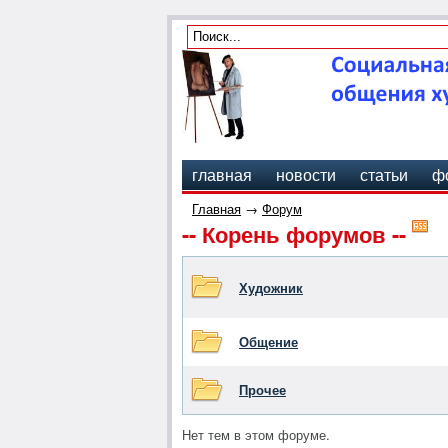
главная
новости
статьи
ф
Главная
→
Форум
-- Корень форумов --
Художник
Общение
Прочее
Нет тем в этом форуме.